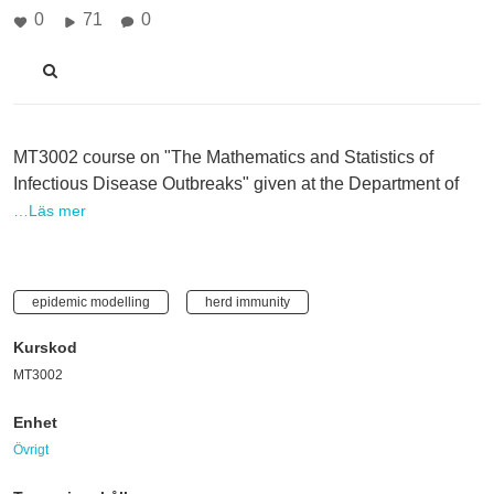
0
71
0
MT3002 course on "The Mathematics and Statistics of
Infectious Disease Outbreaks" given at the Department of
…Läs mer
epidemic modelling
herd immunity
Kurskod
MT3002
Enhet
Övrigt