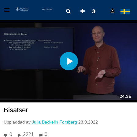
Bisatser
Uppladdad av
Julia Backelin Forsberg
23.9.2022
0
2221
0