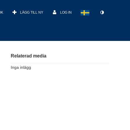
ÖK
LÄGG TILL NY
LOG IN
Relaterad media
Inga inlägg